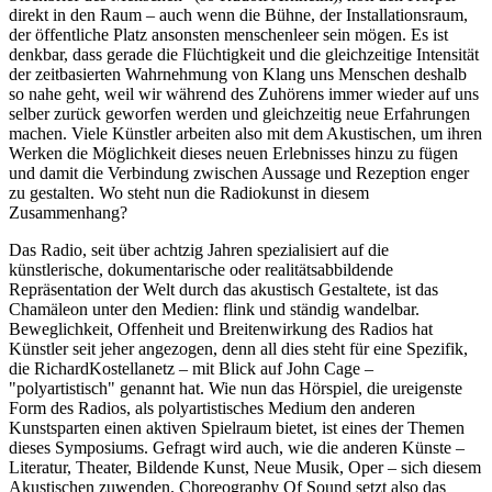
direkt in den Raum – auch wenn die Bühne, der Installationsraum,
der öffentliche Platz ansonsten menschenleer sein mögen. Es ist
denkbar, dass gerade die Flüchtigkeit und die gleichzeitige Intensität
der zeitbasierten Wahrnehmung von Klang uns Menschen deshalb
so nahe geht, weil wir während des Zuhörens immer wieder auf uns
selber zurück geworfen werden und gleichzeitig neue Erfahrungen
machen. Viele Künstler arbeiten also mit dem Akustischen, um ihren
Werken die Möglichkeit dieses neuen Erlebnisses hinzu zu fügen
und damit die Verbindung zwischen Aussage und Rezeption enger
zu gestalten. Wo steht nun die Radiokunst in diesem
Zusammenhang?
Das Radio, seit über achtzig Jahren spezialisiert auf die
künstlerische, dokumentarische oder realitätsabbildende
Repräsentation der Welt durch das akustisch Gestaltete, ist das
Chamäleon unter den Medien: flink und ständig wandelbar.
Beweglichkeit, Offenheit und Breitenwirkung des Radios hat
Künstler seit jeher angezogen, denn all dies steht für eine Spezifik,
die RichardKostellanetz – mit Blick auf John Cage –
"polyartistisch" genannt hat. Wie nun das Hörspiel, die ureigenste
Form des Radios, als polyartistisches Medium den anderen
Kunstsparten einen aktiven Spielraum bietet, ist eines der Themen
dieses Symposiums. Gefragt wird auch, wie die anderen Künste –
Literatur, Theater, Bildende Kunst, Neue Musik, Oper – sich diesem
Akustischen zuwenden. Choreography Of Sound setzt also das