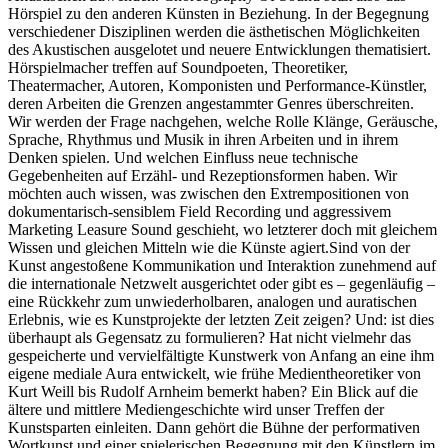
Hörspiel zu den anderen Künsten in Beziehung. In der Begegnung
verschiedener Disziplinen werden die ästhetischen Möglichkeiten
des Akustischen ausgelotet und neuere Entwicklungen thematisiert.
Hörspielmacher treffen auf Soundpoeten, Theoretiker,
Theatermacher, Autoren, Komponisten und Performance-Künstler,
deren Arbeiten die Grenzen angestammter Genres überschreiten.
Wir werden der Frage nachgehen, welche Rolle Klänge, Geräusche,
Sprache, Rhythmus und Musik in ihren Arbeiten und in ihrem
Denken spielen. Und welchen Einfluss neue technische
Gegebenheiten auf Erzähl- und Rezeptionsformen haben. Wir
möchten auch wissen, was zwischen den Extrempositionen von
dokumentarisch-sensiblem Field Recording und aggressivem
Marketing Leasure Sound geschieht, wo letzterer doch mit gleichem
Wissen und gleichen Mitteln wie die Künste agiert.Sind von der
Kunst angestoßene Kommunikation und Interaktion zunehmend auf
die internationale Netzwelt ausgerichtet oder gibt es – gegenläufig –
eine Rückkehr zum unwiederholbaren, analogen und auratischen
Erlebnis, wie es Kunstprojekte der letzten Zeit zeigen? Und: ist dies
überhaupt als Gegensatz zu formulieren? Hat nicht vielmehr das
gespeicherte und vervielfältigte Kunstwerk von Anfang an eine ihm
eigene mediale Aura entwickelt, wie frühe Medientheoretiker von
Kurt Weill bis Rudolf Arnheim bemerkt haben? Ein Blick auf die
ältere und mittlere Mediengeschichte wird unser Treffen der
Kunstsparten einleiten. Dann gehört die Bühne der performativen
Wortkunst und einer spielerischen Begegnung mit den Künstlern im