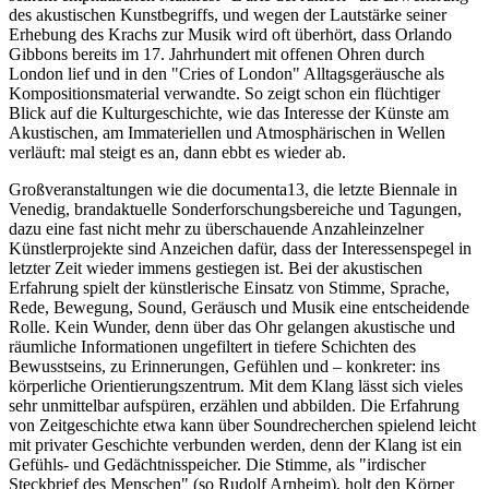
des akustischen Kunstbegriffs, und wegen der Lautstärke seiner
Erhebung des Krachs zur Musik wird oft überhört, dass Orlando
Gibbons bereits im 17. Jahrhundert mit offenen Ohren durch
London lief und in den "Cries of London" Alltagsgeräusche als
Kompositionsmaterial verwandte. So zeigt schon ein flüchtiger
Blick auf die Kulturgeschichte, wie das Interesse der Künste am
Akustischen, am Immateriellen und Atmosphärischen in Wellen
verläuft: mal steigt es an, dann ebbt es wieder ab.
Großveranstaltungen wie die documenta13, die letzte Biennale in
Venedig, brandaktuelle Sonderforschungsbereiche und Tagungen,
dazu eine fast nicht mehr zu überschauende Anzahleinzelner
Künstlerprojekte sind Anzeichen dafür, dass der Interessenspegel in
letzter Zeit wieder immens gestiegen ist. Bei der akustischen
Erfahrung spielt der künstlerische Einsatz von Stimme, Sprache,
Rede, Bewegung, Sound, Geräusch und Musik eine entscheidende
Rolle. Kein Wunder, denn über das Ohr gelangen akustische und
räumliche Informationen ungefiltert in tiefere Schichten des
Bewusstseins, zu Erinnerungen, Gefühlen und – konkreter: ins
körperliche Orientierungszentrum. Mit dem Klang lässt sich vieles
sehr unmittelbar aufspüren, erzählen und abbilden. Die Erfahrung
von Zeitgeschichte etwa kann über Soundrecherchen spielend leicht
mit privater Geschichte verbunden werden, denn der Klang ist ein
Gefühls- und Gedächtnisspeicher. Die Stimme, als "irdischer
Steckbrief des Menschen" (so Rudolf Arnheim), holt den Körper